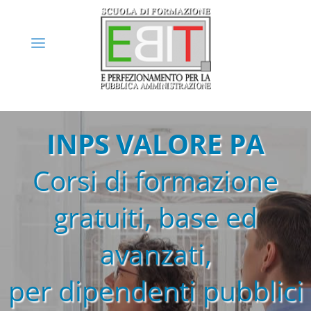
INPS VALORE PA
Corsi di formazione
gratuiti, base ed
avanzati,
per dipendenti pubblici